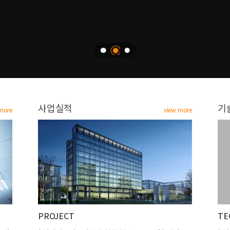
사업실적
기
more
view more
PROJECT
TE