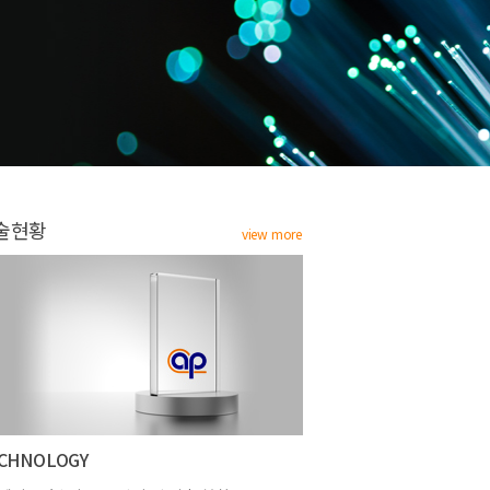
술현황
view more
CHNOLOGY